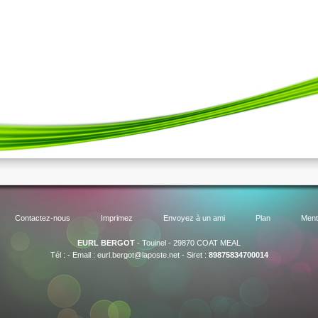
Contactez-nous
Imprimez
Envoyez à un ami
Plan
Ment
EURL BERGOT
-
Touinel
-
29870
COAT MEAL
-
Tél :
-
Email :
eurl.bergot@laposte.net
-
Siret :
89875834700014